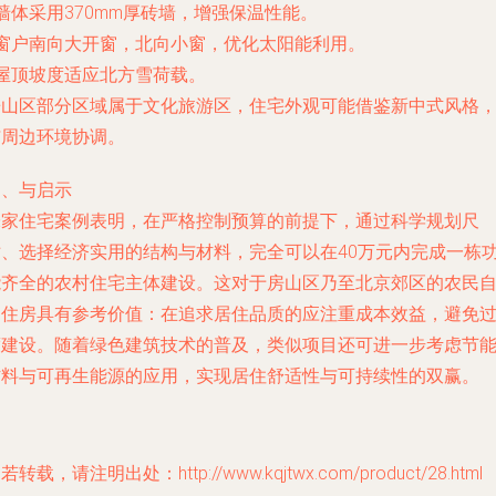
 墙体采用370mm厚砖墙，增强保温性能。
 窗户南向大开窗，北向小窗，优化太阳能利用。
 屋顶坡度适应北方雪荷载。
房山区部分区域属于文化旅游区，住宅外观可能借鉴新中式风格
与周边环境协调。
四、与启示
朱家住宅案例表明，在严格控制预算的前提下，通过科学规划尺
寸、选择经济实用的结构与材料，完全可以在40万元内完成一栋
能齐全的农村住宅主体建设。这对于房山区乃至北京郊区的农民
建住房具有参考价值：在追求居住品质的应注重成本效益，避免
度建设。随着绿色建筑技术的普及，类似项目还可进一步考虑节
材料与可再生能源的应用，实现居住舒适性与可持续性的双赢。
若转载，请注明出处：http://www.kqjtwx.com/product/28.html