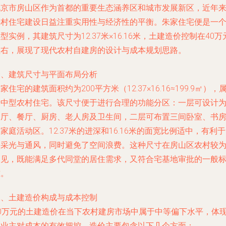
北京市房山区作为首都的重要生态涵养区和城市发展新区，近年
乡村住宅建设日益注重实用性与经济性的平衡。朱家住宅便是一
型实例，其建筑尺寸为12.37米×16.16米，土建造价控制在40万
左右，展现了现代农村自建房的设计与成本规划思路。
一、建筑尺寸与平面布局分析
家住宅的建筑面积约为200平方米（12.37×16.16≈199.9㎡），
于中型农村住宅。该尺寸便于进行合理的功能分区：一层可设计
客厅、餐厅、厨房、老人房及卫生间，二层可布置三间卧室、书
家庭活动区。12.37米的进深和16.16米的面宽比例适中，有利
然采光与通风，同时避免了空间浪费。这种尺寸在房山区农村较
常见，既能满足多代同堂的居住需求，又符合宅基地审批的一般
准。
二、土建造价构成与成本控制
40万元的土建造价在当下农村建房市场中属于中等偏下水平，体
了业主对成本的有效把控。造价主要包含以下几个方面：