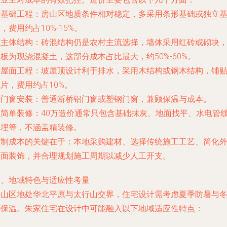
. 基础工程：房山区地质条件相对稳定，多采用条形基础或独立
，费用约占10%-15%。
. 主体结构：砖混结构仍是农村主流选择，墙体采用红砖或砌块
板为现浇混凝土，这部分成本占比最大，约50%-60%。
. 屋面工程：坡屋顶设计利于排水，采用木结构或钢木结构，铺
片，费用约占10%。
. 门窗安装：普通断桥铝门窗或塑钢门窗，兼顾保温与成本。
. 简单装修：40万造价通常只包含基础抹灰、地面找平、水电管
预埋等，不涵盖精装修。
控制成本的关键在于：本地采购建材、选择传统施工工艺、简化
立面装饰，并合理规划施工周期以减少人工开支。
三、地域特色与适应性考量
房山区地处华北平原与太行山交界，住宅设计需考虑夏季防暑与
季保温。朱家住宅在设计中可能融入以下地域适应性特点：