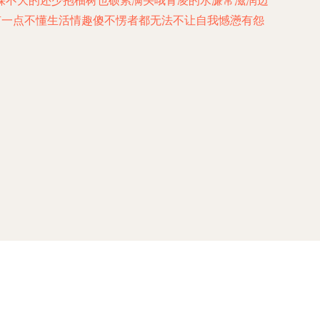
棵不大的还少抱柚树也硕累满头哦青凌的水濂常滋润边
有一点不懂生活情趣傻不愣者都无法不让自我憾懣有怨