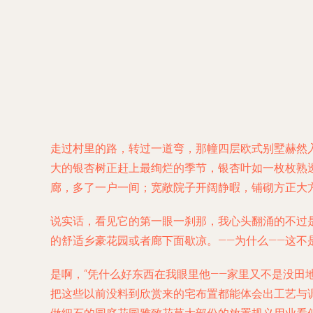
走过村里的路，转过一道弯，那幢四层欧式别墅赫然
大的银杏树正赶上最绚烂的季节，银杏叶如一枚枚熟
廊，多了一户一间；宽敞院子开阔静暇，铺砌方正大
说实话，看见它的第一眼一刹那，我心头翻涌的不过
的舒适乡豪花园或者廊下面歇凉。——为什么——这不
是啊，“凭什么好东西在我眼里他——家里又不是没田
把这些以前没料到欣赏来的宅布置都能体会出工艺与