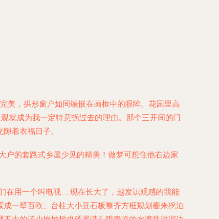
接完美，拱形窗户如同镶嵌在画框中的眼眸。花园里高
景观就成为我一定特意拐过去的理由。那个三开间的门
光隙着衣福日子。
盘大户的套路式乡屋少见的精美！做梦可想住他右边家
们在用一个叫电视……现在长大了，越发识观感的我能
萦成一壁百欧、台柱大小豆石板整齐方框规划栅来挖泊