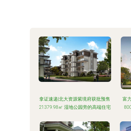
拿证速递|北大资源紫境府获批预售
富
21379.98㎡ 湿地公园旁的高端住宅
8