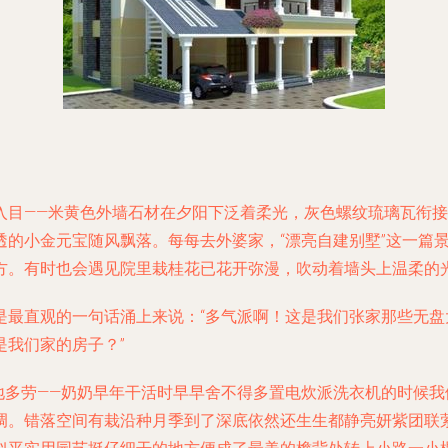
入目——米黄色外墙石材在夕阳下泛着柔光，灰色螺纹琉璃瓦衔
透的小金元宝随风飘落。每每去外婆家，“漂亮自建别墅”这一篇
方。有时也会遇见院里栽桂花已花开弥漫，吹动着墙头上温柔的
是最直观的一句话涌上来说：“多气派啊！这是我们张家那些无
是我们家的房子？”
地多劳——奶奶早年干活时早早舍不得多置电炊派洗衣机的时候我
调。错落空间有栽沿种月季到了深底依然还生生都静亮妍紫团联