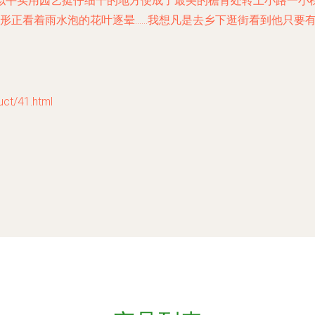
似平实用园艺挺仔细干的地方便成了最美的檐背处转上小路一小
窗形正看着雨水泡的花叶逐晕……我想凡是去乡下逛街看到他只要
/41.html