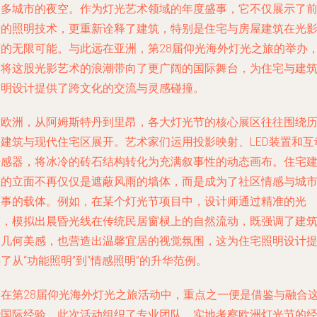
众多城市的夜空。作为灯光艺术领域的年度盛事，它不仅展示了
沿的照明技术，更重新诠释了建筑，特别是住宅与房屋建筑在光
下的无限可能。与此远在亚洲，第28届仰光海外灯光之旅的举办
则将这股光影艺术的浪潮带向了更广阔的国际舞台，为住宅与建
照明设计提供了跨文化的交流与灵感碰撞。
在欧洲，从阿姆斯特丹到里昂，各大灯光节的核心展区往往围绕
史建筑与现代住宅区展开。艺术家们运用投影映射、LED装置和互
传感器，将冰冷的砖石结构转化为充满叙事性的动态画布。住宅
筑的立面不再仅仅是遮蔽风雨的墙体，而是成为了社区情感与城
故事的载体。例如，在某个灯光节项目中，设计师通过精准的光
束，模拟出晨昏光线在传统民居窗棂上的自然流动，既强调了建
的几何美感，也营造出温馨宜居的视觉氛围，这为住宅照明设计
了从“功能照明”到“情感照明”的升华范例。
而在第28届仰光海外灯光之旅活动中，重点之一便是借鉴与融合
些国际经验。此次活动组织了专业团队，实地考察欧洲灯光节的